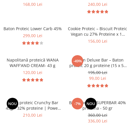
168,00 Lei
240,00 Lei
Baton Proteic Lower Carb 45%
Cookie Proteic – Biscuit Proteic
Vegan cu 27% Proteine x 12
299,00 Lei
buc | Power System
156,00 Lei
Napolitană proteică WANA
Protein Deluxe Bar – Baton
-49%
WAFF'AND CREAM- 43 g
proteic 20 g proteine (15 x 55
g) |Power System
120,00 Lei
195,00 Lei
99,00 Lei
Baton proteic Crunchy Bar
Baton proteic SUPERBAR 40%
NOU
-7%
NOU
45g – 32% proteine | Power
proteina - 50 gr
System
210,00 Lei
360,00 Lei
336,00 Lei