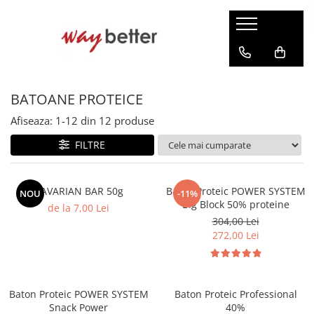
PRODUSE
PROMOȚII
BATOANE PROTEICE
PROTEINE
MASĂ MUSCULARĂ
Afiseaza:
1-
12
din
12
produse
AMINOACIZI
FILTRE
PRODUSE PENTRU SLĂBIT
ENERGIZANTE
BAVARIAN BAR 50g
Baton Proteic POWER SYSTEM
NOU
-11%
Big Block 50% proteine
PRODUSE PENTRU RECUPERARE
de la 7,00 Lei
304,00 Lei
BATOANE PROTEICE
272,00 Lei
ACCESORII
TOATE PRODUSELE
VITAMINE
Baton Proteic POWER SYSTEM
Baton Proteic Professional
Snack Power
40%