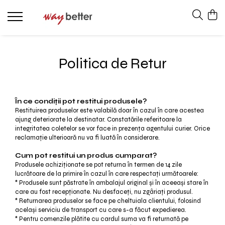
PRODUSE
PROMOȚII
Politica de Retur
PROTEINE
MASĂ MUSCULARĂ
AMINOACIZI
În ce condiții pot restitui produsele?
Restituirea produselor este valabilă doar în cazul în care acestea
PRODUSE PENTRU SLĂBIT
ajung deteriorate la destinatar. Constatările referitoare la
integritatea coletelor se vor face in prezenţa agentului curier. Orice
ENERGIZANTE
reclamaţie ulterioară nu va fi luată în considerare.
PRODUSE PENTRU RECUPERARE
Cum pot restitui un produs cumparat?
BATOANE PROTEICE
Produsele achiziționate se pot returna în termen de 14 zile
lucrătoare de la primire în cazul în care respectați următoarele:
ACCESORII
* Produsele sunt păstrate în ambalajul original și în aceeași stare în
care au fost recepționate. Nu desfaceți, nu zgâriați produsul.
TOATE PRODUSELE
* Returnarea produselor se face pe cheltuiala clientului, folosind
VITAMINE
același serviciu de transport cu care s-a făcut expedierea.
* Pentru comenzile plătite cu cardul suma va fi returnată pe