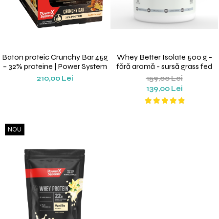
Baton proteic Crunchy Bar 45g
Whey Better Isolate 500 g -
– 32% proteine | Power System
fără aromă - sursă grass fed
210,00 Lei
159,00 Lei
139,00 Lei
NOU