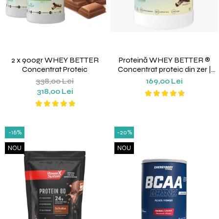
2 x 900gr WHEY BETTER
Proteină WHEY BETTER ®
Concentrat Proteic
Concentrat proteic din zer |
Way Better
338,00 Lei
169,00 Lei
318,00 Lei
-16%
-20%
NOU
NOU