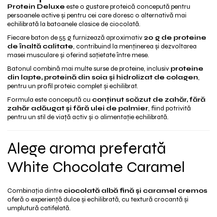
Protein Deluxe
este o gustare proteică concepută pentru
persoanele active și pentru cei care doresc o alternativă mai
echilibrată la batoanele clasice de ciocolată.
Fiecare baton de 55 g furnizează aproximativ
20 g de proteine
de înaltă calitate
, contribuind la menținerea și dezvoltarea
masei musculare și oferind sațietate între mese.
Batonul combină mai multe surse de proteine, inclusiv
proteine
din lapte, proteină din soia și hidrolizat de colagen
,
pentru un profil proteic complet și echilibrat.
Formula este concepută cu
conținut scăzut de zahăr, fără
zahăr adăugat și fără ulei de palmier
, fiind potrivită
pentru un stil de viață activ și o alimentație echilibrată.
Alege aroma preferată
White Chocolate Caramel
Combinația dintre
ciocolată albă fină și caramel cremos
oferă o experiență dulce și echilibrată, cu textură crocantă și
umplutură catifelată.