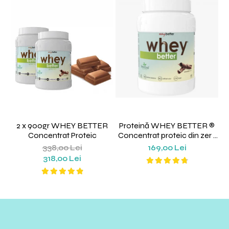
2 x 900gr WHEY BETTER
Proteină WHEY BETTER ®
Concentrat Proteic
Concentrat proteic din zer |
Way Better
338,00 Lei
169,00 Lei
318,00 Lei