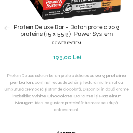
Protein Deluxe Bar – Baton proteic 20 g
proteine (15 x 55 g) |Power System
POWER SYSTEM
195,00 Lei
Protein Deluxe este un baton proteic delicios cu
20 g proteine
per baton
, conținut redus de zahăr și textură multi-strat cu
umplutură cremoasă și strat de ciocolată. Disponibil în două arome
irezistibile:
White Chocolate Caramel
și
Hazelnut
Nougat
. Ideal ca gustare proteică între mese sau după
antrenament.
Aroma
: