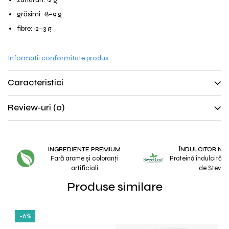
grăsimi: ~8–9 g
fibre: ~2–3 g
Informatii conformitate produs
Caracteristici
Review-uri
(0)
INGREDIENTE PREMIUM
ÎNDULCITOR NA
Fară arome și coloranți
Proteină îndulcită c
artificiali
de Stevie
Produse similare
-6%