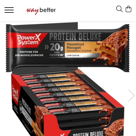
PRODUSE
PROMOȚII
PROTEINE
MASĂ MUSCULARĂ
AMINOACIZI
PRODUSE PENTRU SLĂBIT
ENERGIZANTE
PRODUSE PENTRU RECUPERARE
BATOANE PROTEICE
ACCESORII
TOATE PRODUSELE
VITAMINE