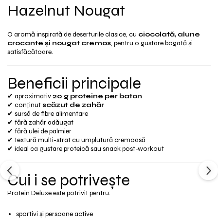
Hazelnut Nougat
O aromă inspirată de deserturile clasice, cu
ciocolată, alune
crocante și nougat cremos
, pentru o gustare bogată și
satisfăcătoare.
Beneficii principale
✔ aproximativ
20 g proteine per baton
✔ conținut
scăzut de zahăr
✔ sursă de fibre alimentare
✔ fără zahăr adăugat
✔ fără ulei de palmier
✔ textură multi-strat cu umplutură cremoasă
✔ ideal ca gustare proteică sau snack post-workout
Cui i se potrivește
Protein Deluxe este potrivit pentru:
sportivi și persoane active