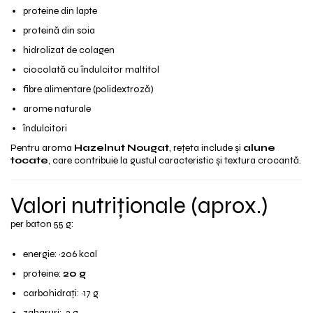
proteine din lapte
proteină din soia
hidrolizat de colagen
ciocolată cu îndulcitor maltitol
fibre alimentare (polidextroză)
arome naturale
îndulcitori
Pentru aroma
Hazelnut Nougat
, rețeta include și
alune
tocate
, care contribuie la gustul caracteristic și textura crocantă.
Valori nutriționale (aprox.)
per baton 55 g:
energie: ~206 kcal
proteine:
20 g
carbohidrați: ~17 g
zaharuri: ~2 g