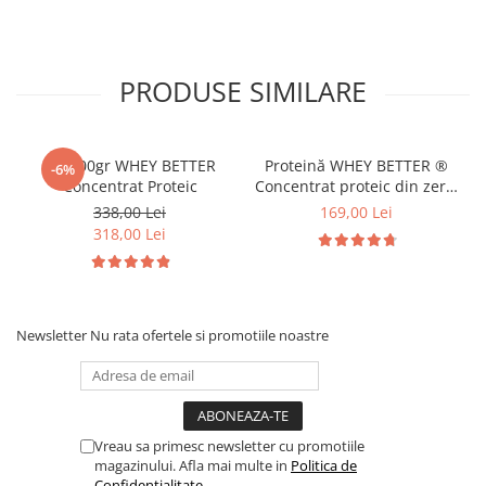
PRODUSE SIMILARE
2 x 900gr WHEY BETTER
Proteină WHEY BETTER ®
-6%
Concentrat Proteic
Concentrat proteic din zer |
Way Better
338,00 Lei
169,00 Lei
318,00 Lei
Newsletter
Nu rata ofertele si promotiile noastre
Vreau sa primesc newsletter cu promotiile
magazinului. Afla mai multe in
Politica de
Confidentialitate