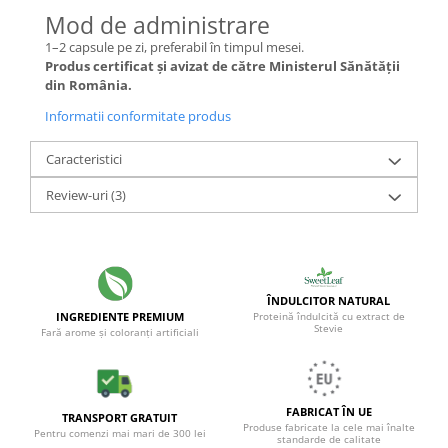
Mod de administrare
1–2 capsule pe zi, preferabil în timpul mesei.
Produs certificat și avizat de către Ministerul Sănătății
din România.
Informatii conformitate produs
Caracteristici
Review-uri
(3)
ÎNDULCITOR NATURAL
INGREDIENTE PREMIUM
Proteină îndulcită cu extract de
Stevie
Fară arome și coloranți artificiali
FABRICAT ÎN UE
TRANSPORT GRATUIT
Produse fabricate la cele mai înalte
Pentru comenzi mai mari de 300 lei
standarde de calitate