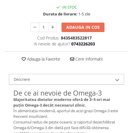
IN STOC
Durata de livrare:
1-5 zile
ADAUGA IN COS
Cod Produs:
8435483522817
Ai nevoie de ajutor?
0743226203
Adauga la Favorite
Cere informatii
Descriere
De ce ai nevoie de Omega-3
Majoritatea dietelor moderne oferă de 3–5 ori mai
puțin Omega-3 decât necesarul zilnic.
În alimentația modernă, aportul de acizi grași Omega-3 este
frecvent insuficient.
Consumul redus de pește oceanic și raportul dezechilibrat
Omega-6/Omega-3 din dietă pot face dificilă obținerea