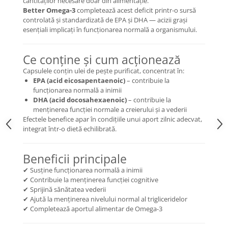
cantităților necesare doar din alimentație.
Better Omega-3
completează acest deficit printr-o sursă
controlată și standardizată de EPA și DHA — acizii grași
esențiali implicați în funcționarea normală a organismului.
Ce conține și cum acționează
Capsulele conțin ulei de pește purificat, concentrat în:
EPA (acid eicosapentaenoic)
– contribuie la
funcționarea normală a inimii
DHA (acid docosahexaenoic)
– contribuie la
menținerea funcției normale a creierului și a vederii
Efectele benefice apar în condițiile unui aport zilnic adecvat,
integrat într-o dietă echilibrată.
Beneficii principale
✔ Susține funcționarea normală a inimii
✔ Contribuie la menținerea funcției cognitive
✔ Sprijină sănătatea vederii
✔ Ajută la menținerea nivelului normal al trigliceridelor
✔ Completează aportul alimentar de Omega-3