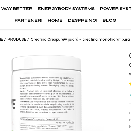
WAY BETTER
ENERGYBODY SYSTEMS
POWER SYS
PARTENERI
HOME
DESPRE NOI
BLOG
E /
PRODUSE /
Creatină Creapure® pudră – creatină monohidrat pură