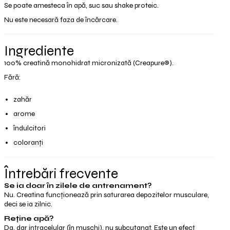
Se poate amesteca în apă, suc sau shake proteic.
Nu este necesară faza de încărcare.
Ingrediente
100% creatină monohidrat micronizată (Creapure®).
Fără:
zahăr
arome
îndulcitori
coloranți
Întrebări frecvente
Se ia doar în zilele de antrenament?
Nu. Creatina funcționează prin saturarea depozitelor musculare,
deci se ia zilnic.
Reține apă?
Da, dar intracelular (în mușchi), nu subcutanat. Este un efect