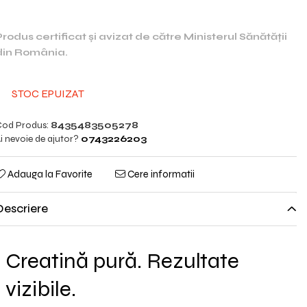
Produs certificat și avizat de către Ministerul Sănătății
din România.
STOC EPUIZAT
od Produs:
8435483505278
i nevoie de ajutor?
0743226203
Adauga la Favorite
Cere informatii
Descriere
Creatină pură. Rezultate
vizibile.