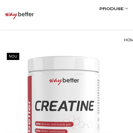
PRODUSE
PRODUSE
PROMOȚII
HOM
PROTEINE
MASĂ MUSCULARĂ
NOU
AMINOACIZI
PRODUSE PENTRU SLĂBIT
ENERGIZANTE
PRODUSE PENTRU RECUPERARE
BATOANE PROTEICE
ACCESORII
TOATE PRODUSELE
VITAMINE