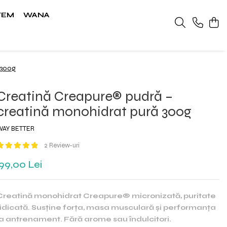
TEM
WANA
 300g
Creatină Creapure® pudră –
creatină monohidrat pură 300g
WAY BETTER
2 Review-uri
99,00 Lei
Creatină monohidrat Creapure® micronizată, puritate
ridicată. Susține forța, masa musculară și performanța
la antrenament. Fără arome sau îndulcitori.