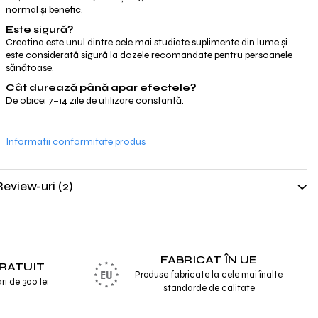
normal și benefic.
Este sigură?
Creatina este unul dintre cele mai studiate suplimente din lume și
este considerată sigură la dozele recomandate pentru persoanele
sănătoase.
Cât durează până apar efectele?
De obicei 7–14 zile de utilizare constantă.
Informatii conformitate produs
Review-uri
(2)
FABRICAT ÎN UE
RATUIT
Produse fabricate la cele mai înalte
i de 300 lei
standarde de calitate