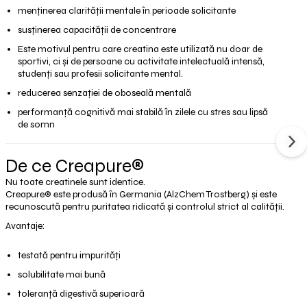
menținerea clarității mentale în perioade solicitante
susținerea capacității de concentrare
Este motivul pentru care creatina este utilizată nu doar de
sportivi, ci și de persoane cu activitate intelectuală intensă,
studenți sau profesii solicitante mental.
reducerea senzației de oboseală mentală
performanță cognitivă mai stabilă în zilele cu stres sau lipsă
de somn
De ce Creapure®
Nu toate creatinele sunt identice.
Creapure® este produsă în Germania (AlzChem Trostberg) și este
recunoscută pentru puritatea ridicată și controlul strict al calității.
Avantaje:
testată pentru impurități
solubilitate mai bună
toleranță digestivă superioară