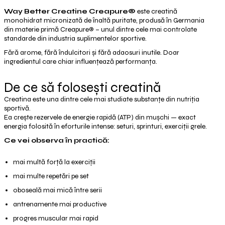
Way Better Creatine Creapure®
este creatină
monohidrat micronizată de înaltă puritate, produsă în Germania
din materie primă Creapure® – unul dintre cele mai controlate
standarde din industria suplimentelor sportive.
Fără arome, fără îndulcitori și fără adaosuri inutile. Doar
ingredientul care chiar influențează performanța.
De ce să folosești creatină
Creatina este una dintre cele mai studiate substanțe din nutriția
sportivă.
Ea crește rezervele de energie rapidă (ATP) din mușchi — exact
energia folosită în eforturile intense: seturi, sprinturi, exerciții grele.
Ce vei observa în practică:
mai multă forță la exerciții
mai multe repetări pe set
oboseală mai mică între serii
antrenamente mai productive
progres muscular mai rapid