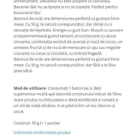
antrenament. Deoarece nu este acoperit cu ciocolată,
Bavarian Bar nu se lipește și nu se topește. Perfect pentru
buzunarul tău!
Batonul de ovăz are dimensiunea perfectă ca gustare între
mese. Cu 50 g, te satură corespunzător, dar rămâi cu o
senzație de lejeritate. Energie cu gust bun. Mușcă cu savoare
și experimentează gustul tentant al scorțișoarei cu alune
crocante, combinația exotică de ananas și nucă de cocos, un
amestec fructat și de nucă de merișoare și caju sau migdale
crocante cu cacao și ciocolată, cu brânză fragedă.
Batonul de ovăz are dimensiunea perfectă ca gustare între
mese. Cu 50 g, te satură corespunzător, dar fără a te lăsa
prea sătul.
Mod de utilizare:
Consumați 1 baton pe zi. Beți
suplimentar multă apă datorită conținutului ridicat de fibre.
Acest produs nu înlocuiește o dietă echilibrată și variată și
un stil de viață sănătos. A se păstra într-un loc răcoros și
uscat.
Conținut: 50 g (= 1 porție)
Informatii conformitate produs