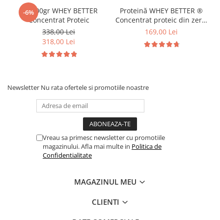
2 x 900gr WHEY BETTER
Proteină WHEY BETTER ®
-6%
Concentrat Proteic
Concentrat proteic din zer |
Way Better
338,00 Lei
169,00 Lei
318,00 Lei
Newsletter
Nu rata ofertele si promotiile noastre
Vreau sa primesc newsletter cu promotiile
magazinului. Afla mai multe in
Politica de
Confidentialitate
MAGAZINUL MEU
CLIENTI