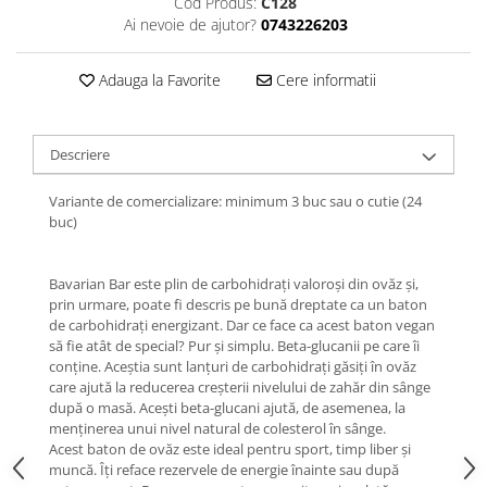
Cod Produs:
C128
Ai nevoie de ajutor?
0743226203
Adauga la Favorite
Cere informatii
Descriere
Variante de comercializare: minimum 3 buc sau o cutie (24
buc)
Bavarian Bar este plin de carbohidrați valoroși din ovăz și,
prin urmare, poate fi descris pe bună dreptate ca un baton
de carbohidrați energizant. Dar ce face ca acest baton vegan
să fie atât de special? Pur și simplu. Beta-glucanii pe care îi
conține. Aceștia sunt lanțuri de carbohidrați găsiți în ovăz
care ajută la reducerea creșterii nivelului de zahăr din sânge
după o masă. Acești beta-glucani ajută, de asemenea, la
menținerea unui nivel natural de colesterol în sânge.
Acest baton de ovăz este ideal pentru sport, timp liber și
muncă. Îți reface rezervele de energie înainte sau după