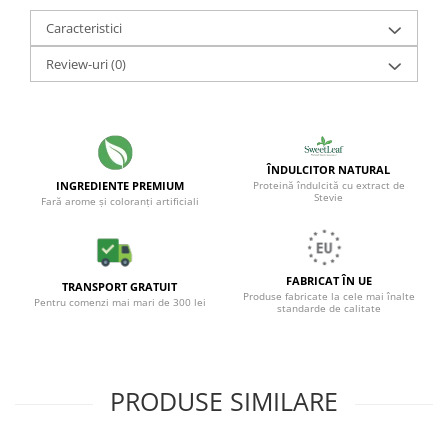
Caracteristici
Review-uri
(0)
ÎNDULCITOR NATURAL
INGREDIENTE PREMIUM
Proteină îndulcită cu extract de
Stevie
Fară arome și coloranți artificiali
FABRICAT ÎN UE
TRANSPORT GRATUIT
Produse fabricate la cele mai înalte
Pentru comenzi mai mari de 300 lei
standarde de calitate
PRODUSE SIMILARE