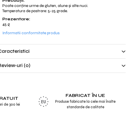
Precauții:
Poate conține urme de gluten, alune și alte nuci.
Temperatura de pastrare: 5-25 grade.
Prezentare:
45 g
Informatii conformitate produs
Caracteristici
Review-uri
(0)
FABRICAT ÎN UE
RATUIT
Produse fabricate la cele mai înalte
i de 300 lei
standarde de calitate