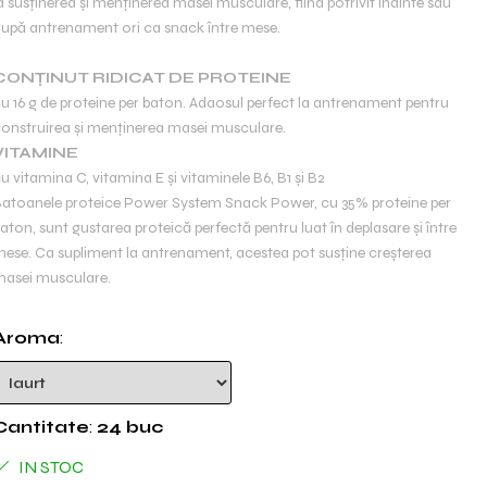
a susținerea și menținerea masei musculare, fiind potrivit înainte sau
upă antrenament ori ca snack între mese.
CONȚINUT RIDICAT DE PROTEINE
u 16 g de proteine ​​per baton. Adaosul perfect la antrenament pentru
onstruirea și menținerea masei musculare.
VITAMINE
u vitamina C, vitamina E și vitaminele B6, B1 și B2
atoanele proteice Power System Snack Power, cu 35% proteine ​​per
aton, sunt gustarea proteică perfectă pentru luat în deplasare și între
ese. Ca supliment la antrenament, acestea pot susține creșterea
asei musculare.
Aroma
:
Cantitate
:
24 buc
IN STOC