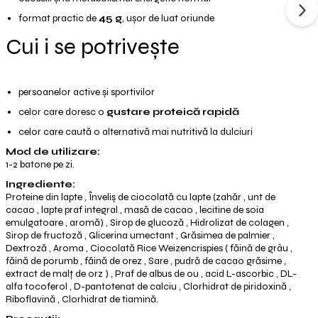
format practic de
45 g
, ușor de luat oriunde
Cui i se potrivește
persoanelor active și sportivilor
celor care doresc o
gustare proteică rapidă
celor care caută o alternativă mai nutritivă la dulciuri
Mod de utilizare:
1-2 batone pe zi.
Ingrediente:
Proteine ​​din lapte , Înveliș de ciocolată cu lapte (zahăr , unt de
cacao , lapte praf integral , masă de cacao , lecitine de soia
emulgatoare , aromă) , Sirop de glucoză , Hidrolizat de colagen ,
Sirop de fructoză , Glicerina umectant , Grăsimea de palmier ,
Dextroză , Aroma , Ciocolată Rice Weizencrispies ( făină de grâu ,
făină de porumb , făină de orez , Sare , pudră de cacao grăsime ,
extract de malț de orz ) , Praf de albus de ou , acid L-ascorbic , DL-
alfa tocoferol , D-pantotenat de calciu , Clorhidrat de piridoxină ,
Riboflavină , Clorhidrat de tiamină.