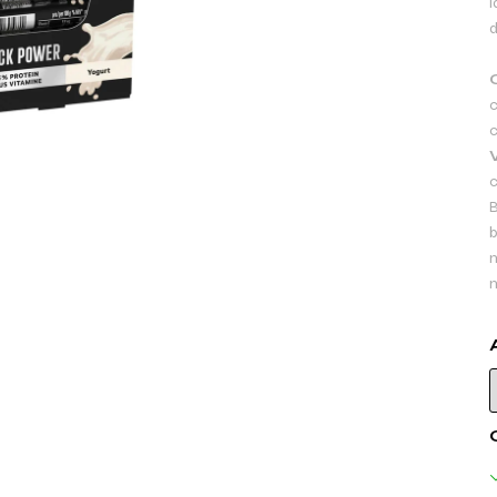
l
d
c
c
c
B
b
m
m