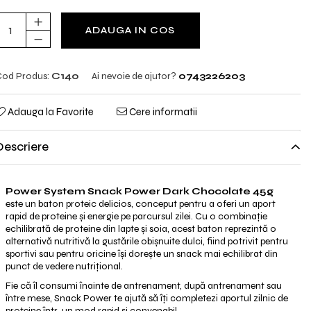
ADAUGA IN COS
od Produs:
C140
Ai nevoie de ajutor?
0743226203
Adauga la Favorite
Cere informatii
Descriere
Power System Snack Power Dark Chocolate 45g
este un baton proteic delicios, conceput pentru a oferi un aport
rapid de proteine și energie pe parcursul zilei. Cu o combinație
echilibrată de proteine din lapte și soia, acest baton reprezintă o
alternativă nutritivă la gustările obișnuite dulci, fiind potrivit pentru
sportivi sau pentru oricine își dorește un snack mai echilibrat din
punct de vedere nutrițional.
Fie că îl consumi înainte de antrenament, după antrenament sau
între mese, Snack Power te ajută să îți completezi aportul zilnic de
proteine într-un mod rapid și convenabil.