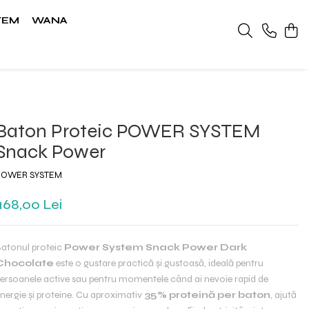
TEM
WANA
Baton Proteic POWER SYSTEM
Snack Power
POWER SYSTEM
168,00 Lei
atonul proteic
Power System Snack Power Dark
Chocolate
este o gustare practică și gustoasă, ideală pentru
ersoanele active sau pentru momentele când ai nevoie rapid de
nergie și proteine. Cu aproximativ
35% proteină per baton
, ajută