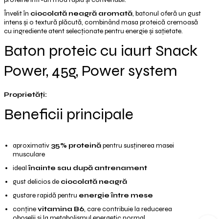
Învelit în
ciocolată neagră aromată
, batonul oferă un gust
intens și o textură plăcută, combinând masa proteică cremoasă
cu ingrediente atent selecționate pentru energie și sațietate.
Baton proteic cu iaurt Snack
Power, 45g, Power system
Proprietăți:
Beneficii principale
aproximativ
35% proteină
pentru susținerea masei
musculare
ideal
înainte sau după antrenament
gust delicios de
ciocolată neagră
gustare rapidă pentru
energie între mese
conține
vitamina B6
, care contribuie la reducerea
oboselii și la metabolismul energetic normal