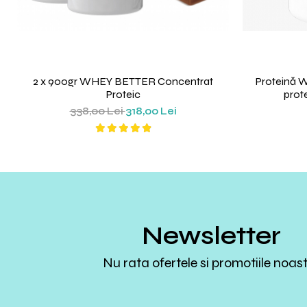
2 x 900gr WHEY BETTER Concentrat
Proteină 
Proteic
prote
338,00 Lei
318,00 Lei
Newsletter
Nu rata ofertele si promotiile noas