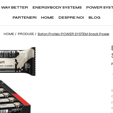
WAY BETTER
ENERGYBODY SYSTEMS
POWER SYS
PARTENERI
HOME
DESPRE NOI
BLOG
HOME /
PRODUSE /
Baton Proteic POWER SYSTEM Snack Power
B
p
e