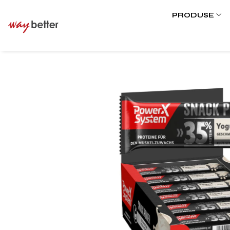
PRODUSE
PRODUSE
PROMOȚII
PROTEINE
MASĂ MUSCULARĂ
AMINOACIZI
PRODUSE PENTRU SLĂBIT
ENERGIZANTE
PRODUSE PENTRU RECUPERARE
BATOANE PROTEICE
ACCESORII
TOATE PRODUSELE
VITAMINE